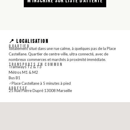
M'INSCRIRE SUR LISTE D'ATTENTE
📍 LOCALISATION
QUARTIER
Idéalement situé dans une rue calme, à quelques pas de la Place
Castellane. Quartier de centre-ville, ultra connecté, avec de
nombreux commerces et marchés à proximité immédiate.
TRANSPORTS EN COMMUN
Tramways T2 & T3
Métros M1 & M2
Bus B1
‍♂️Place Castellane à 5 minutes à pied
ADRESSE
25 Rue Pierre Dupré 13008 Marseille