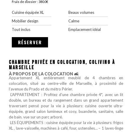
Frais de dossier : 380.0€
Cuisine équipée XL
Beaux volumes
Mobilier design
Calme
Tout inclus
Emplacement idéal
RÉSERVER
CHAMBRE PRIVÉE EN COLOCATION, COLIVING À
MARSEILLE
À PROPOS DE LA COLOCATION 🛋️
Appartement XL entièrement meublé de 4 chambres en
colocation, situé au centre-ville de Marseille, à proximité de
l’avenue du Prado et du métro Périer.
‍‍‍‍‍‍‍‍ L’APPARTEMENT : Profitez d’une chambre privée 4*, avec un lit
double, un bureau et du rangement dans un grand appartement
traversant pensé pour la vie à plusieurs: cuisine ouverte ultra-
équipée, grand salon lumineux et cosy, buanderie, sanitaire, salle
de bain. vue sur un parc arboré.
️ LES ÉQUIPEMENTS : cuisine équipée pour la vie à plusieurs: frigos
XL , lave-vaisselle, machines à café, four, ustensiles… – 1 laves-linge