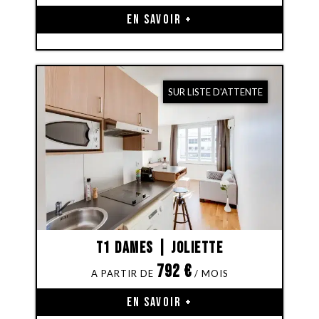
EN SAVOIR +
SUR LISTE D'ATTENTE
T1 Dames | Joliette
792
€
EN SAVOIR +