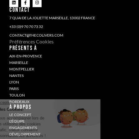
CONTACT
7 QUAI DE LA JOLIETTE MARSEILLE, 13002 FRANCE
+33 (0)9 70 70 73 32
CONTACT@THECOLIVERS.COM
Préférences Cookies
PRÉSENTS À
AIX-EN-PROVENCE
MARSEILLE
MONTPELLIER
NANTES
LYON
PARIS
TOULON
BORDEAUX
À PROPOS
LE CONCEPT
L'ÉQUIPE
ENGAGEMENTS
DÉVELOPPEMENT