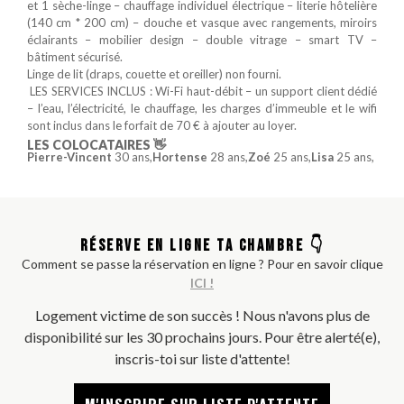
et 1 sèche-linge – chauffage individuel électrique – literie hôtelière
(140 cm * 200 cm) – douche et vasque avec rangements, miroirs
éclairants – mobilier design – double vitrage – smart TV –
bâtiment sécurisé.
Linge de lit (draps, couette et oreiller) non fourni.
️ LES SERVICES INCLUS : Wi-Fi haut-débit – un support client dédié
– l’eau, l’électricité, le chauffage, les charges d’immeuble et le wifi
sont inclus dans le forfait de 70 € à ajouter au loyer.
LES COLOCATAIRES 👋
Pierre-Vincent
30 ans,
Hortense
28 ans,
Zoé
25 ans,
Lisa
25 ans,
RÉSERVE EN LIGNE TA CHAMBRE 👇
Comment se passe la réservation en ligne ? Pour en savoir clique
ICI !
Logement victime de son succès ! Nous n'avons plus de
disponibilité sur les 30 prochains jours. Pour être alerté(e),
inscris-toi sur liste d'attente!