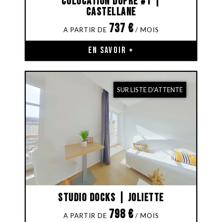
Colocation Dupré #1 |
Castellane
737
€
EN SAVOIR +
SUR LISTE D'ATTENTE
Studio Docks | Joliette
798
€