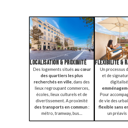
LOCALISATION & PROXIMITÉ
FLEXIBILITÉ & R
Des logements situés
au cœur
Un processus d
des quartiers les plus
et de signatur
recherchés en ville
, dans des
digitalis
lieux regroupant commerces,
emménageme
écoles, lieux culturels et de
Pour accompag
divertissement. A proximité
de vie des urba
des transports en commun
:
flexible sans 
métro, tramway, bus…
un préavis 