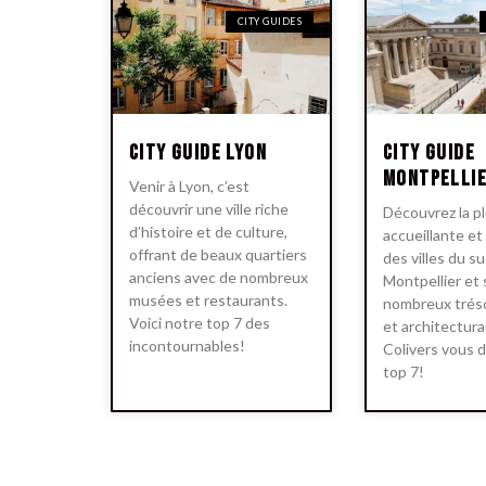
CITY GUIDES
City Guide Lyon
City Guide
Montpelli
Venir à Lyon, c’est
découvrir une ville riche
Découvrez la p
d’histoire et de culture,
accueillante et
offrant de beaux quartiers
des villes du su
anciens avec de nombreux
Montpellier et 
musées et restaurants.
nombreux tréso
Voici notre top 7 des
et architectur
incontournables!
Colivers vous 
top 7!