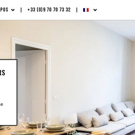
OPOS
+33 (0)9 70 70 73 32
RS
se