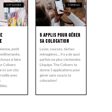
CITY GUIDES
CONSEILS
de
5 applis pour gérer
e
sa colocation
céenne, petit
Loyer, courses, tâches
méditerranée,
ménagères… Il y a de quoi
choses à faire
parfois ne plus s’entendre.
he Colivers
L’équipe The Colivers te
 ici son city
donne 5 applications pour
rseille avec
gérer sans soucis ta
s
colocation!
bles.