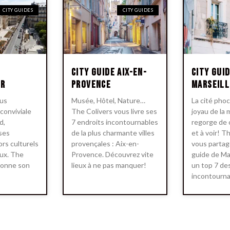
CITY GUIDES
CITY GUIDES
City Guide Aix-en-
City Gui
er
Provence
Marseill
lus
Musée, Hôtel, Nature…
La cité pho
 conviviale
The Colivers vous livre ses
joyau de la 
d,
7 endroits incontournables
regorge de 
ses
de la plus charmante villes
et à voir! T
rs culturels
provençales : Aix-en-
vous partage
aux. The
Provence. Découvrez vite
guide de Ma
donne son
lieux à ne pas manquer!
un top 7 de
incontourna