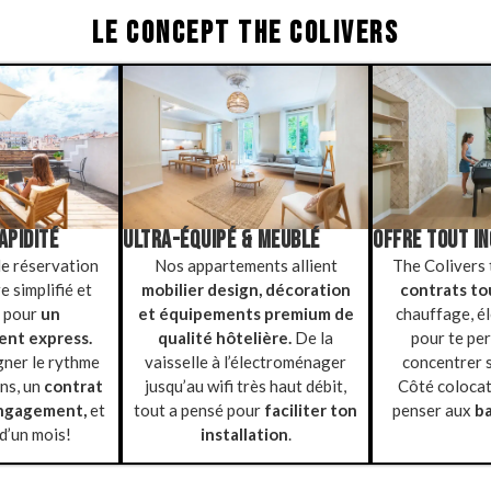
LE CONCEPT THE COLIVERS
APIDITÉ
ULTRA-ÉQUIPÉ & MEUBLÉ
OFFRE TOUT I
e réservation
Nos appartements allient
The Colivers
e simplifié et
mobilier design, décoration
contrats to
é pour
un
et équipements premium de
chauffage, éle
nt express.
qualité hôtelière.
De la
pour te pe
ner le rythme
vaisselle à l’électroménager
concentrer s
ins, un
contrat
jusqu’au wifi très haut débit,
Côté colocat
engagement,
et
tout a pensé pour
faciliter ton
penser aux
ba
d’un mois!
installation
.