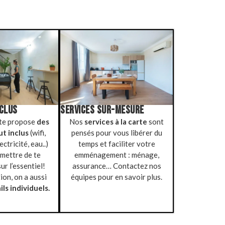
NCLUS
SERVICES SUR-MESURE
 te propose
des
Nos
services à la carte
sont
ut inclus
(wifi,
pensés pour vous libérer du
ctricité, eau..)
temps et faciliter votre
rmettre de te
emménagement : ménage,
ur l’essentiel!
assurance… Contactez nos
ion, on a aussi
équipes pour en savoir plus.
ils individuels.