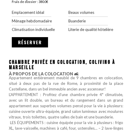
Frais de dossier : 380.0€
Emplacement idéal
Beaux volumes
Ménage hebdomadaire
Buanderie
Climatisation individuelle
Literie de qualité hôtelière
RÉSERVER
CHAMBRE PRIVÉE EN COLOCATION, COLIVING À
MARSEILLE
À PROPOS DE LA COLOCATION 🛋️
Appartement entièrement meublé de 9 chambres en colocation,
situé à deux pas de la rue de Rome, à proximité de la place
Castellane, dans un bel immeuble ancien avec ascenseur!
L’APPARTEMENT : Profitez d’une chambre privée 4* climatisée,
avec un lit double, un bureau et du rangement dans un grand
appartement aux superbes volumes pensé pour la vie à plusieurs:
cuisine ouverte ultra-équipée, grand salon lumineux avec moulures
vitraux, trois toilettes, quatre salles de bain et une buanderie.
️ LES ÉQUIPEMENTS : cuisine équipée pour la vie à plusieurs : frigo
XL, lave-vaisselle, machines à café, four, ustensiles… – 2 lave-linges