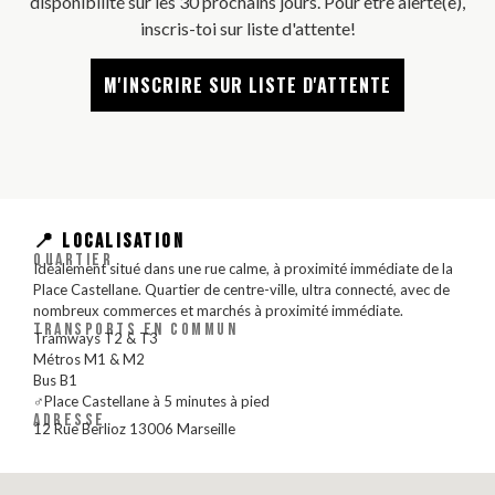
disponibilité sur les 30 prochains jours. Pour être alerté(e),
inscris-toi sur liste d'attente!
M'INSCRIRE SUR LISTE D'ATTENTE
📍 LOCALISATION
QUARTIER
Idéalement situé dans une rue calme, à proximité immédiate de la
Place Castellane. Quartier de centre-ville, ultra connecté, avec de
nombreux commerces et marchés à proximité immédiate.
TRANSPORTS EN COMMUN
Tramways T2 & T3
Métros M1 & M2
Bus B1
‍♂️Place Castellane à 5 minutes à pied
ADRESSE
12 Rue Berlioz 13006 Marseille