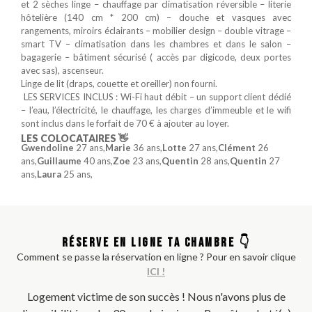
et 2 sèches linge – chauffage par climatisation réversible – literie
hôtelière (140 cm * 200 cm) – douche et vasques avec
rangements, miroirs éclairants – mobilier design – double vitrage –
smart TV – climatisation dans les chambres et dans le salon –
bagagerie – bâtiment sécurisé ( accès par digicode, deux portes
avec sas), ascenseur.
Linge de lit (draps, couette et oreiller) non fourni.
️ LES SERVICES INCLUS : Wi-Fi haut débit – un support client dédié
– l’eau, l’électricité, le chauffage, les charges d’immeuble et le wifi
sont inclus dans le forfait de 70 € à ajouter au loyer.
LES COLOCATAIRES 👋
Gwendoline
27 ans,
Marie
36 ans,
Lotte
27 ans,
Clément
26
ans,
Guillaume
40 ans,
Zoe
23 ans,
Quentin
28 ans,
Quentin
27
ans,
Laura
25 ans,
RÉSERVE EN LIGNE TA CHAMBRE 👇
Comment se passe la réservation en ligne ? Pour en savoir clique
ICI !
Logement victime de son succès ! Nous n'avons plus de