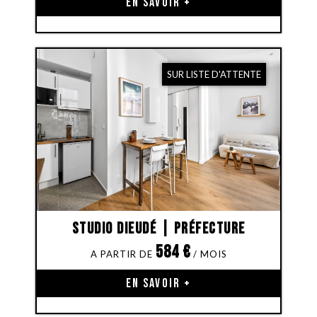
EN SAVOIR +
SUR LISTE D'ATTENTE
Studio Dieudé | Préfecture
584
€
EN SAVOIR +