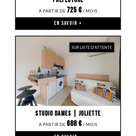
Préfecture
725
€
EN SAVOIR +
SUR LISTE D'ATTENTE
Studio Dames | Joliette
688
€