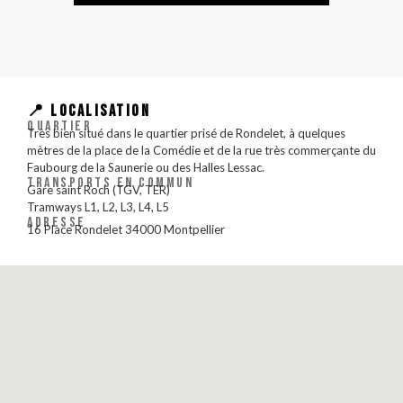
📍 LOCALISATION
QUARTIER
Très bien situé dans le quartier prisé de Rondelet, à quelques
mètres de la place de la Comédie et de la rue très commerçante du
Faubourg de la Saunerie ou des Halles Lessac.
TRANSPORTS EN COMMUN
Gare saint Roch (TGV, TER)
Tramways L1, L2, L3, L4, L5
ADRESSE
16 Place Rondelet 34000 Montpellier