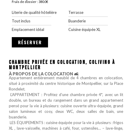
Frais de dossier : 380.0€
Literie de qualité hôtelière
Terrasse
Tout inclus
Buanderie
Emplacement idéal
Cuisine équipée XL
RÉSERVER
CHAMBRE PRIVÉE EN COLOCATION, COLIVING À
MONTPELLIER
À PROPOS DE LA COLOCATION 🛋️
Appartement entièrement meublé de 4 chambres en colocation,
situé à proximité du centre historique de Montpellier, sur la Place
Rondelet.
‍‍‍‍‍ L’APPARTEMENT : Profitez d’une chambre privée 4*, avec un lit
double, un bureau et du rangement dans un grand appartement
pensé pour la vie à plusieurs: cuisine ouverte ultra-équipée, grand
salon lumineux et cosy, deux WC, deux salles de bain, une
buanderie.
️️ LES ÉQUIPEMENTS : cuisine équipée pour la vie à plusieurs : frigos
XL , lave-vaisselle, machines à café, four, ustensiles… – lave-linge,