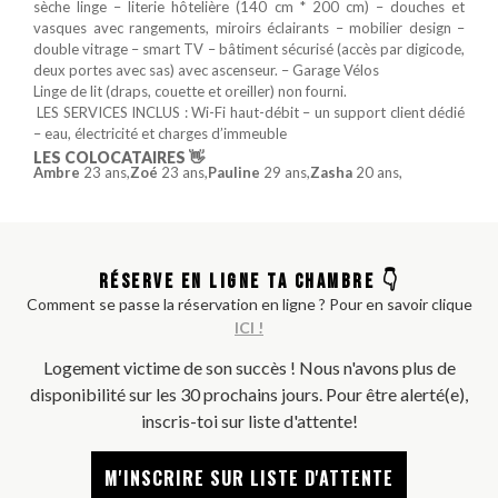
sèche linge – literie hôtelière (140 cm * 200 cm) – douches et
vasques avec rangements, miroirs éclairants – mobilier design –
double vitrage – smart TV – bâtiment sécurisé (accès par digicode,
deux portes avec sas) avec ascenseur. – Garage Vélos
Linge de lit (draps, couette et oreiller) non fourni.
️ LES SERVICES INCLUS : Wi-Fi haut-débit – un support client dédié
– eau, électricité et charges d’immeuble
LES COLOCATAIRES 👋
Ambre
23 ans,
Zoé
23 ans,
Pauline
29 ans,
Zasha
20 ans,
RÉSERVE EN LIGNE TA CHAMBRE 👇
Comment se passe la réservation en ligne ? Pour en savoir clique
ICI !
Logement victime de son succès ! Nous n'avons plus de
disponibilité sur les 30 prochains jours. Pour être alerté(e),
inscris-toi sur liste d'attente!
M'INSCRIRE SUR LISTE D'ATTENTE