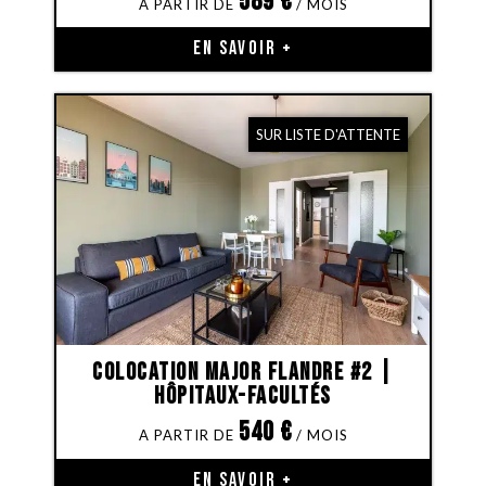
589
€
EN SAVOIR +
SUR LISTE D'ATTENTE
Colocation Major Flandre #2 |
Hôpitaux-Facultés
540
€
EN SAVOIR +