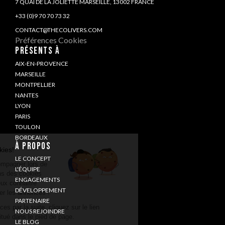
7 QUAI DE LA JOLIETTE MARSEILLE, 13002 FRANCE
+33 (0)9 70 70 73 32
CONTACT@THECOLIVERS.COM
Préférences Cookies
PRÉSENTS À
AIX-EN-PROVENCE
MARSEILLE
MONTPELLIER
NANTES
LYON
PARIS
TOULON
BORDEAUX
À PROPOS
LE CONCEPT
L'ÉQUIPE
ENGAGEMENTS
DÉVELOPPEMENT
PARTENAIRE
NOUS REJOINDRE
LE BLOG