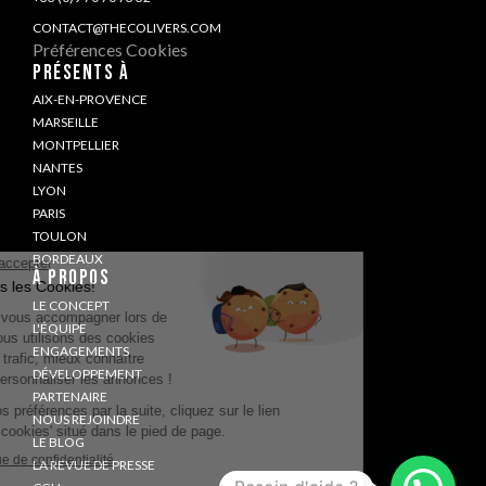
CONTACT@THECOLIVERS.COM
Préférences Cookies
PRÉSENTS À
AIX-EN-PROVENCE
MARSEILLE
MONTPELLIER
NANTES
LYON
PARIS
TOULON
BORDEAUX
À PROPOS
LE CONCEPT
L'ÉQUIPE
ENGAGEMENTS
DÉVELOPPEMENT
PARTENAIRE
NOUS REJOINDRE
LE BLOG
LA REVUE DE PRESSE