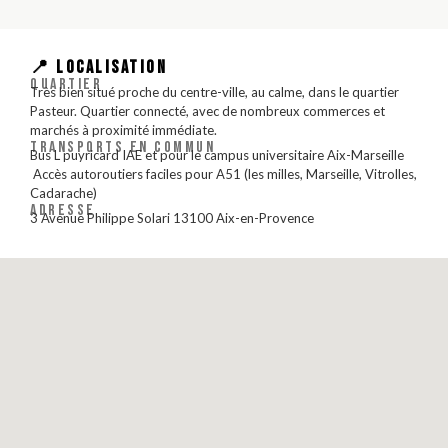
📍 LOCALISATION
QUARTIER
Très bien situé proche du centre-ville, au calme, dans le quartier
Pasteur. Quartier connecté, avec de nombreux commerces et
marchés à proximité immédiate.
TRANSPORTS EN COMMUN
Bus L puyricard IAE et pour le campus universitaire Aix-Marseille
️ Accès autoroutiers faciles pour A51 (les milles, Marseille, Vitrolles,
Cadarache)
ADRESSE
3 Avenue Philippe Solari 13100 Aix-en-Provence