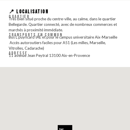
📍 LOCALISATION
QUARTIER
Très bien situé proche du centre-ville, au calme, dans le quartier
Bellegarde. Quartier connecté, avec de nombreux commerces et
marchés à proximité immédiate.
TRANSPORTS EN COMMUN
Bus L puyricard IAE et pour le campus universitaire Aix-Marseille
️ Accès autoroutiers faciles pour A51 (Les milles, Marseille,
Vitrolles, Cadarache)
ADRESSE
11 avenue Jean Peytral 13100 Aix-en-Provence