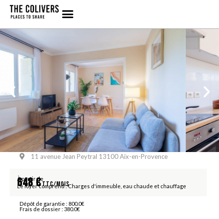
COLOCATION JEAN PEYTRAL | BELLEGARDE |
AIX
3 chambres
11 avenue Jean Peytral 13100 Aix-en-Provence
À partir de
648
€
Le loyer comprend : Charges d'immeuble, eau chaude et chauffage
Dépôt de garantie : 800.0€
Frais de dossier : 380.0€