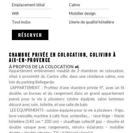
Emplacement idéal
Calme
Wifi
Mobilier design
Tout inclus
Literie de qualité hôtelière
RÉSERVER
CHAMBRE PRIVÉE EN COLOCATION, COLIVING À
AIX-EN-PROVENCE
À PROPOS DE LA COLOCATION 🛋️
Appartement entièrement meublé de 3 chambres en colocation,
situé à proximité du Centre ville, dans une résidence calme, non
loin du parking Bellegarde.
‍‍‍‍‍‍‍‍ L’APPARTEMENT : Profitez d’une chambre privée 4*, avec un lit
double, un bureau et du rangement dans un grand appartement
pensé pour la vie à plusieurs: cuisine équipée, salon lumineux
décoré avec soin, toilette, et une salle de bain.
️ LES ÉQUIPEMENTS : cuisine équipée pour la vie à plusieurs : frigo,
lave-vaisselle, machine à café, four, ustensiles… – lave-linge – literie
hôtelière (140 cm * 200 cm) – chauffage collectif gaz – douche et
double vasque avec rangements, miroirs éclairants – mobilier
design – double vitrage – TV – bâtiment sécurisé